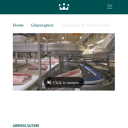
Toggle
navigation
Home
Griseslagteri
Opskæring af midterstykke
GRISESLAGTERI